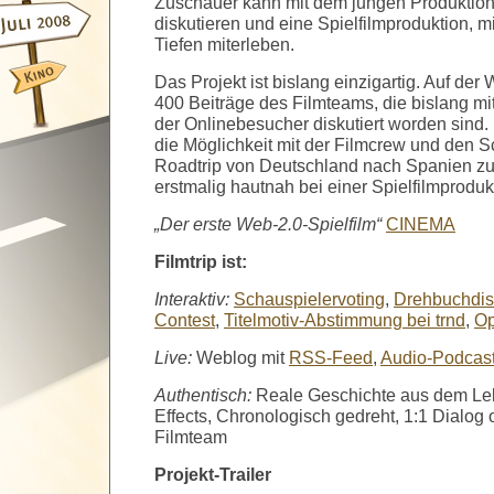
Zuschauer kann mit dem jungen Produktion
diskutieren und eine Spielfilmproduktion, m
Tiefen miterleben.
Das Projekt ist bislang einzigartig. Auf der
400 Beiträge des Filmteams, die bislang m
der Onlinebesucher diskutiert worden sind.
die Möglichkeit mit der Filmcrew und den 
Roadtrip von Deutschland nach Spanien zu 
erstmalig hautnah bei einer Spielfilmproduk
„Der erste Web-2.0-Spielfilm“
CINEMA
Filmtrip ist:
Interaktiv:
Schauspielervoting
,
Drehbuchdis
Contest
,
Titelmotiv-Abstimmung bei trnd
,
Op
Live:
Weblog mit
RSS-Feed
,
Audio-Podcas
Authentisch:
Reale Geschichte aus dem Le
Effects, Chronologisch gedreht, 1:1 Dialog 
Filmteam
Projekt-Trailer