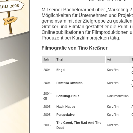
Mit seiner Bachelorarbeit über „Marketing 2.
Möglichkeiten für Unternehmen und Projekt
gemeinsam mit der Zielgruppe zu gestalten. 
Grafiker und Filmfan gestaltet er die Print- 
Onlinepublikationen für Filmproduktionen 
Produzent bei Kurzfilmprojekten tätig.
Filmografie von Tino Kreßner
Jahr
Titel
Art
T
M
2004
Engel
Kurzfilm
G
2004
Pantella Dividida
Kurzfilm
2004-
Schilling-Haus
Dokumentation
P
05
2005
Nach Hause
Kurzfilm
2005
Perspektive
Kurzfilm
G
The Good, The Bad And The
2005
Kurzfilm
P
Dead