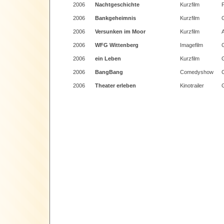
2006
Nachtgeschichte
Kurzfilm
P
2006
Bankgeheimnis
Kurzfilm
G
2006
Versunken im Moor
Kurzfilm
2006
WFG Wittenberg
Imagefilm
G
2006
ein Leben
Kurzfilm
G
2006
BangBang
Comedyshow
C
2006
Theater erleben
Kinotrailer
G