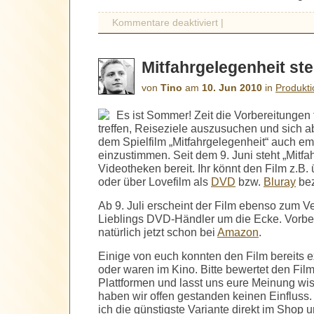
Kommentare deaktiviert
|
Mitfahrgelegenheit ste
von
Tino
am
10. Jun 2010
in
Produkt
Es ist Sommer! Zeit die Vorbereitungen 
treffen, Reiseziele auszusuchen und sich a
dem Spielfilm „Mitfahrgelegenheit“ auch em
einzustimmen. Seit dem 9. Juni steht „Mitfa
Videotheken bereit. Ihr könnt den Film z.B.
oder über Lovefilm als
DVD
bzw.
Bluray
bez
Ab 9. Juli erscheint der Film ebenso zum V
Lieblings DVD-Händler um die Ecke. Vorbes
natürlich jetzt schon bei
Amazon
.
Einige von euch konnten den Film bereits 
oder waren im Kino. Bitte bewertet den Fil
Plattformen und lasst uns eure Meinung wis
haben wir offen gestanden keinen Einfluss.
ich die günstigste Variante direkt im Shop 