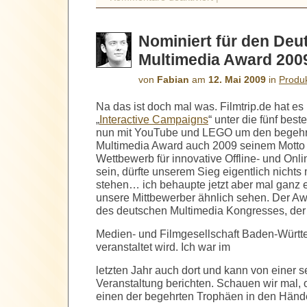
Nominiert für den Deu
Multimedia Award 200
von
Fabian
am
12. Mai 2009
in
Produ
Na das ist doch mal was. Filmtrip.de hat es 
„
Interactive Campaigns
“ unter die fünf best
nun mit YouTube und LEGO um den begehr
Multimedia Award auch 2009 seinem Motto f
Wettbewerb für innovative Offline- und O
sein, dürfte unserem Sieg eigentlich nicht
stehen… ich behaupte jetzt aber mal ganz 
unsere Mittbewerber ähnlich sehen. Der Aw
des deutschen Multimedia Kongresses, der
Medien- und Filmgesellschaft Baden-Würt
veranstaltet wird. Ich war im
letzten Jahr auch dort und kann von einer s
Veranstaltung berichten. Schauen wir mal, 
einen der begehrten Trophäen in den Händ