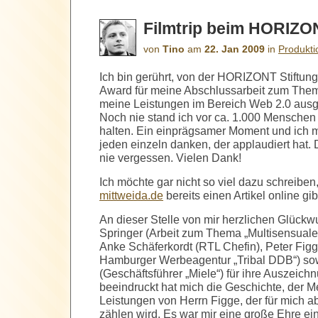
Filmtrip beim HORIZ
von
Tino
am
22. Jan 2009
in
Produkt
Ich bin gerührt, von der HORIZONT Stift
Award für meine Abschlussarbeit zum Them
meine Leistungen im Bereich Web 2.0 ausg
Noch nie stand ich vor ca. 1.000 Menschen
halten. Ein einprägsamer Moment und ich 
jeden einzeln danken, der applaudiert hat
nie vergessen. Vielen Dank!
Ich möchte gar nicht so viel dazu schreiben
mittweida.de
bereits einen Artikel online gib
An dieser Stelle von mir herzlichen Glückw
Springer (Arbeit zum Thema „
Multisensual
Anke Schäferkordt (RTL Chefin),
Peter Figg
Hamburger Werbeagentur „Tribal DDB“) s
(
Geschäftsführer „Miele“) für ihre Auszeich
beeindruckt hat mich die Geschichte, der 
Leistungen von Herrn Figge, der für mich ab
zählen wird. Es war mir eine große Ehre e