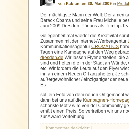
von
Fabian
am
30. Mai 2009
in
Produ
Der mächtigste Mann der Welt: Der amerika
Barack Obama und seine Frau Michelle bes
Juni 2009 Dresden. Für uns als Filmtrip-Te
Gelegenheit mal wieder die Kreativität sprü
Zusammen mit der Internet-/Werbeagentur
Kommunikationsagentur
CROMATICS
habe
Tagen eine Kampagne auf den Weg gebrac
dresden.de
.Wir lassen Flyer erstellen, die 
sind und heften die in der Stadt an Wände,
etc. Wir fordern die Leute auf den Flyer w
ihn an einem Neuen Ort anzuheften. Je sch
außergewöhnlicher / einzigartiger der neue O
Es
soll ein Foto von dem neuen Ort gemacht w
dann bei uns auf die
Kampagnen-Homepa
schönste Motiv wird von der Communitiy ge
erhält einen Preis. So vertreiben wir uns no
zur Award-Verleihung.
Kommentare deaktiviert
|