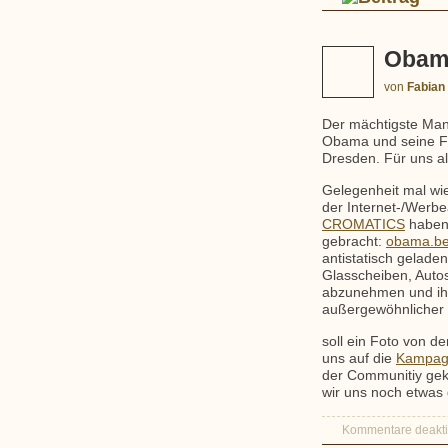
Obama
von
Fabian
Der mächtigste Man
Obama und seine Fr
Dresden. Für uns al
Gelegenheit mal wie
der Internet-/Werb
CROMATICS
haben 
gebracht:
obama.be
antistatisch gelade
Glasscheiben, Autos
abzunehmen und ihn
außergewöhnlicher / 
soll ein Foto von 
uns auf die
Kampag
der Communitiy gekü
wir uns noch etwas 
Kommentare deaktiv