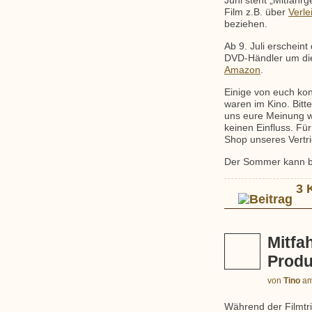
Juni steht „Mitfahrg
Film z.B. über
Verle
beziehen.
Ab 9. Juli erschein
DVD-Händler um die 
Amazon
.
Einige von euch kon
waren im Kino. Bitt
uns eure Meinung w
keinen Einfluss. Für
Shop unseres Vertr
Der Sommer kann 
3 
Mitfa
Produ
von
Tino
a
Während der Filmtr