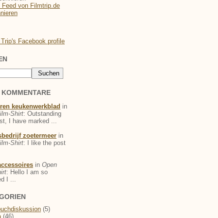
EN
 KOMMENTARE
ren keukenwerkblad
in
lm-Shirt
: Outstanding
st, I have marked ...
sbedrijf zoetermeer
in
lm-Shirt
: I like the post
.
accessoires
in
Open
irt
: Hello I am so
d I ...
GORIEN
uchdiskussion
(5)
a
(46)