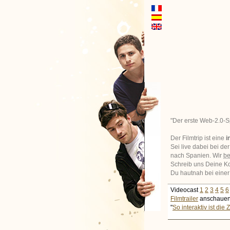
"Der erste Web-2.0-S
Der Filmtrip ist eine
i
Sei live dabei bei d
nach Spanien. Wir
be
Schreib uns Deine Ko
Du hautnah bei einer
Videocast
1
2
3
4
5
6
Filmtrailer
anschauen
"
So interaktiv ist die