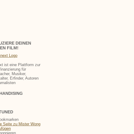
UZIERE DEINEN
EN FILM!
xt ist eine Plattform zur
finanzierung für
acher, Musiker,
alter, Erfinder, Autoren
rnalisten
HANDISING
 TUNED
bookmarken
bonnieren