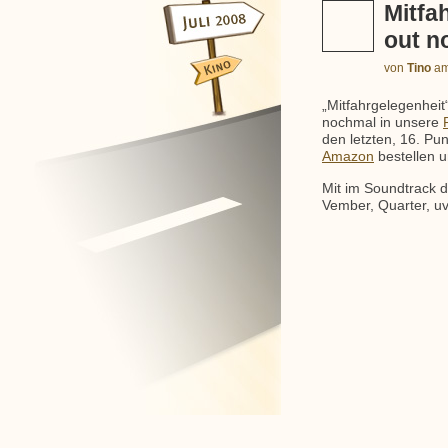
Mitfa
out n
von
Tino
a
„Mitfahrgelegenheit“
nochmal in unsere
den letzten, 16. Pun
Amazon
bestellen u
Mit im Soundtrack d
Vember, Quarter, u