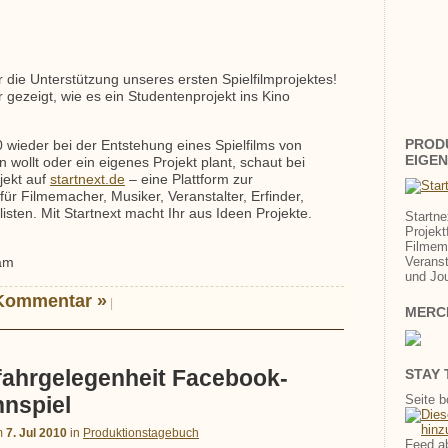
 die Unterstützung unseres ersten Spielfilmprojektes!
gezeigt, wie es ein Studentenprojekt ins Kino
PROD
wieder bei der Entstehung eines Spielfilms von
EIGEN
 wollt oder ein eigenes Projekt plant, schaut bei
jekt auf
startnext.de
– eine Plattform zur
für Filmemacher, Musiker, Veranstalter, Erfinder,
isten. Mit Startnext macht Ihr aus Ideen Projekte.
Startne
Projekt
Filmem
Veranst
eam
und Jou
Kommentar »
|
MERC
tfahrgelegenheit Facebook-
STAY
Seite 
nspiel
m
7. Jul 2010
in
Produktionstagebuch
Feed a