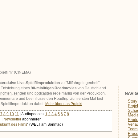
pielfilm" (CINEMA)
nteraktive Live-Spielfilmproduktion
zu "Mitfahrgelegenheit".
er Entstehung eines
90-minütigen Roadmovies
von Deutschland
NAVIG
richten
,
senden
und
podcasten
regelmäßig von der Produktion.
mmentare und beeinflusse den Roadtrip. Zum ersten Mal bist
Story
 Spielfilmproduktion dabei.
Mehr über das Projekt
.
Proje
Schau
7
8
9
10
11
| Audiopodcast
1
2
3
4
5
6
7
8
Medi
 |
Newsletter
abonnieren
Produ
Verla
 Zukunft des Films
" (WELT am Sonntag)
Team
Pres