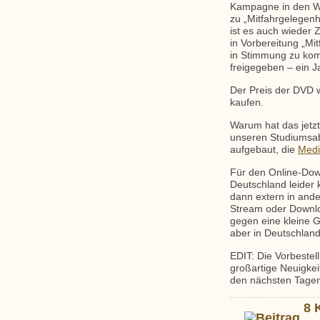
Kampagne in den We
zu „Mitfahrgelegen
ist es auch wieder Z
in Vorbereitung „Mi
in Stimmung zu kom
freigegeben – ein J
Der Preis der DVD w
kaufen.
Warum hat das jetzt
unseren Studiumsa
aufgebaut, die
Med
Für den Online-Down
Deutschland leider 
dann extern in ande
Stream oder Downlo
gegen eine kleine 
aber in Deutschlan
EDIT: Die Vorbestel
großartige Neuigkei
den nächsten Tagen
8 