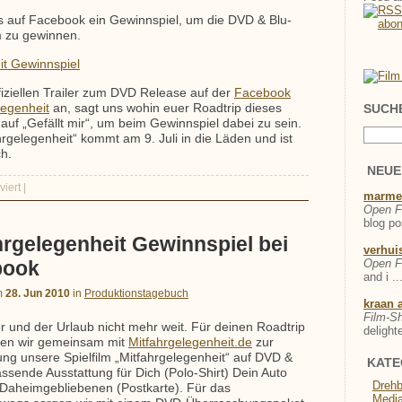
s auf Facebook ein Gewinnspiel, um die DVD & Blu-
m zu gewinnen.
iziellen Trailer zum DVD Release auf der
Facebook
SUCH
legenheit
an, sagt uns wohin euer Roadtrip dieses
 auf „Gefällt mir“, um beim Gewinnspiel dabei zu sein.
hrgelegenheit“ kommt am 9. Juli in die Läden und ist
ch.
NEUE
iert
|
marme
Open Fi
blog po
hrgelegenheit Gewinnspiel bei
verhui
Open Fi
book
and i ..
m
28. Jun 2010
in
Produktionstagebuch
kraan 
Film-Sh
 und der Urlaub nicht mehr weit. Für deinen Roadtrip
delighte
sen wir gemeinsam mit
Mitfahrgelegenheit.de
zur
ung unsere Spielfilm „Mitfahrgelegenheit“ auf DVD &
KATE
assende Ausstattung für Dich (Polo-Shirt) Dein Auto
Drehb
 Daheimgebliebenen (Postkarte). Für das
Medi