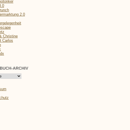
otoriker
3.0
runch
ermarktung 2.0
hrgelegenheit
escape
etz
& Christine
t Carlos
n
x
dx
BUCH-ARCHIV
ssum
chutz