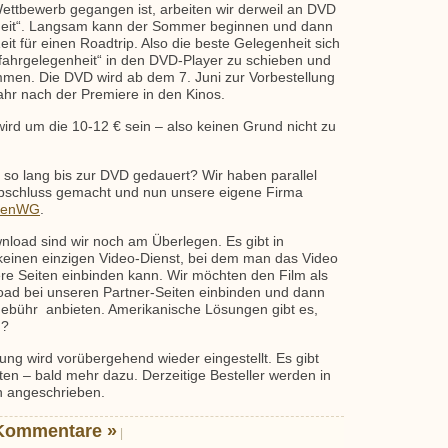
ttbewerb gegangen ist, arbeiten wir derweil an DVD
heit“. Langsam kann der Sommer beginnen und dann
eit für einen Roadtrip. Also die beste Gelegenheit sich
tfahrgelegenheit“ in den DVD-Player zu schieben und
men. Die DVD wird ab dem 7. Juni zur Vorbestellung
ahr nach der Premiere in den Kinos.
ird um die 10-12 € sein – also keinen Grund nicht zu
 so lang bis zur DVD gedauert? Wir haben parallel
bschluss gemacht und nun unsere eigene Firma
ienWG
.
load sind wir noch am Überlegen. Es gibt in
keinen einzigen Video-Dienst, bei dem man das Video
re Seiten einbinden kann. Wir möchten den Film als
ad bei unseren Partner-Seiten einbinden und dann
Gebühr anbieten. Amerikanische Lösungen gibt es,
d?
lung wird vorübergehend wieder eingestellt. Es gibt
ten – bald mehr dazu. Derzeitige Besteller werden in
 angeschrieben.
Kommentare »
|