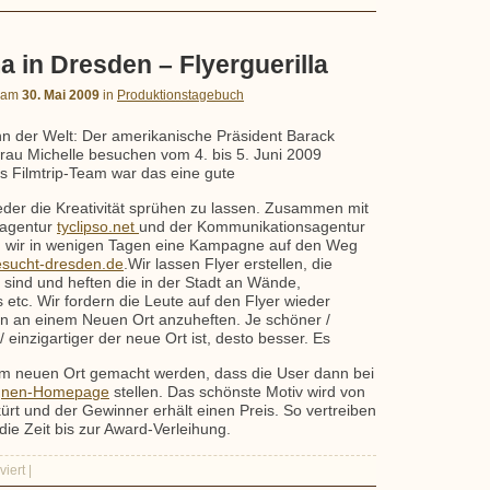
 in Dresden – Flyerguerilla
am
30. Mai 2009
in
Produktionstagebuch
n der Welt: Der amerikanische Präsident Barack
au Michelle besuchen vom 4. bis 5. Juni 2009
s Filmtrip-Team war das eine gute
der die Kreativität sprühen zu lassen. Zusammen mit
eagentur
tyclipso.net
und der Kommunikationsagentur
wir in wenigen Tagen eine Kampagne auf den Weg
sucht-dresden.de
.Wir lassen Flyer erstellen, die
n sind und heften die in der Stadt an Wände,
 etc. Wir fordern die Leute auf den Flyer wieder
 an einem Neuen Ort anzuheften. Je schöner /
einzigartiger der neue Ort ist, desto besser. Es
dem neuen Ort gemacht werden, dass die User dann bei
nen-Homepage
stellen. Das schönste Motiv wird von
rt und der Gewinner erhält einen Preis. So vertreiben
die Zeit bis zur Award-Verleihung.
iert
|