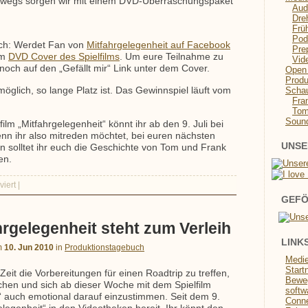
rwegs sorgen wir mit einem DVD-Überraschungspaket
Aud
Dre
Frü
Pod
ach: Werdet Fan von
Mitfahrgelegenheit auf Facebook
Pre
im
DVD Cover des Spielfilms
. Um eure Teilnahme zu
Vid
r noch auf den „Gefällt mir“ Link unter dem Cover.
Open 
Produ
Schau
öglich, so lange Platz ist. Das Gewinnspiel läuft vom
Fra
To
Sound
ilm „Mitfahrgelegenheit“ könnt ihr ab den 9. Juli bei
n ihr also mitreden möchtet, bei euren nächsten
UNSE
n solltet ihr euch die Geschichte von Tom und Frank
en.
iert
|
GEFÖ
hrgelegenheit steht zum Verleih
LINK
m
10. Jun 2010
in
Produktionstagebuch
Medi
Start
Zeit die Vorbereitungen für einen Roadtrip zu treffen,
Beweg
chen und sich ab dieser Woche mit dem Spielfilm
softw
“ auch emotional darauf einzustimmen. Seit dem 9.
Conn