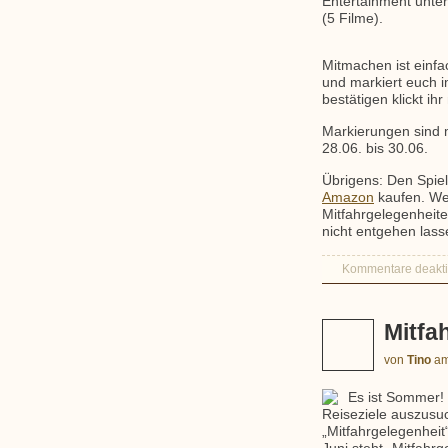
Entertainment unte
(5 Filme).
Mitmachen ist einf
und markiert euch 
bestätigen klickt ih
Markierungen sind m
28.06. bis 30.06.
Übrigens: Den Spielf
Amazon
kaufen. Wen
Mitfahrgelegenheite
nicht entgehen lass
Kommentare deaktiv
Mitfa
von
Tino
a
Es ist Sommer! 
Reiseziele auszusu
„Mitfahrgelegenheit