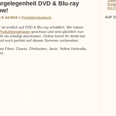
Suppo
hrgelegenheit DVD & Blu-ray
Konta
Ein F
ow!
AUF D
m
9. Jul 2010
in
Produktionstagebuch
 ist endlich auf DVD & Blu-ray erhältlich. Wir haben
Produktionsphasen
geschaut und sind glücklich nun
kt als erledigt abzuhaken. Online könnt ihr direkt bei
nd euch perfekt auf diesen Sommer vorbereiten.
es Films: Clueso, Ohrbooten, Jenix, Yellow Umbrella,
vm.