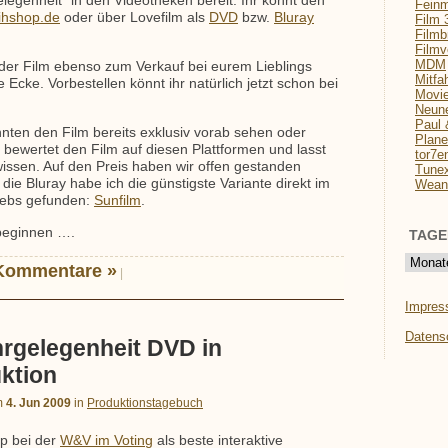
elegenheit“ in den Videotheken bereit. Ihr könnt den
Feinm
ihshop.de
oder über Lovefilm als
DVD
bzw.
Bluray
Film 
Filmb
Filmv
MDM
t der Film ebenso zum Verkauf bei eurem Lieblings
Mitfa
Ecke. Vorbestellen könnt ihr natürlich jetzt schon bei
Movi
Neun
Paul 
nten den Film bereits exklusiv vorab sehen oder
Plane
e bewertet den Film auf diesen Plattformen und lasst
tor7e
issen. Auf den Preis haben wir offen gestanden
Tune
 die Bluray habe ich die günstigste Variante direkt im
Wean
iebs gefunden:
Sunfilm
.
beginnen ….
TAGE
Kommentare »
|
Impre
Datens
hrgelegenheit DVD in
ktion
m
4. Jun 2009
in
Produktionstagebuch
ip bei der
W&V im Voting
als beste interaktive