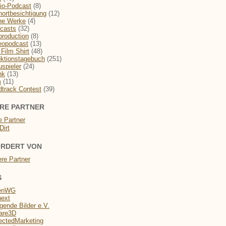
io-Podcast
(8)
hortbesichtigung
(12)
he Werke
(4)
casts
(32)
production
(8)
eopodcast
(13)
Film Shirt
(48)
ktionstagebuch
(251)
spieler
(24)
nk
(13)
m
(11)
track Contest
(39)
RE PARTNER
RDERT VON
S
enWG
next
ende Bilder e.V.
are3D
ectedMarketing