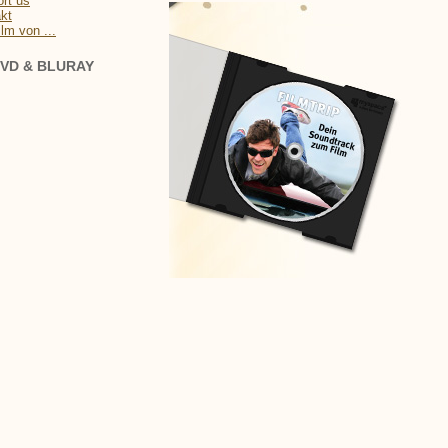
rt us
kt
ilm von ...
VD & BLURAY