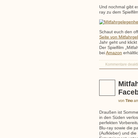
Und nochmal gibt e
ray zu dem Spielfil
Schaut euch den off
Seite von Mitfahrge
Jahr geht und klickt
Der Spielfilm „Mitfa
bei
Amazon
erhältli
Kommentare deaktiv
Mitfa
Face
von
Tino
a
Draußen ist Sommer
in den Süden verlo
perfekten Vorbereit
Blu-ray sowie die p
(Aufkleber) und die